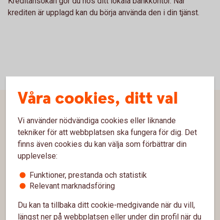
Kreditansökan gör du hos ditt lokala bankkontor. När
krediten är upplagd kan du börja använda den i din tjänst.
Våra cookies, ditt val
Sidfot
Hitta snabbt
Vi använder nödvändiga cookies eller liknande
tekniker för att webbplatsen ska fungera för dig. Det
Kontakta oss
finns även cookies du kan välja som förbättrar din
upplevelse:
Spärrhjälp
Funktioner, prestanda och statistik
Bli kund
Relevant marknadsföring
Priser, räntor och kurser
Du kan ta tillbaka ditt cookie-medgivande när du vill,
längst ner på webbplatsen eller under din profil när du