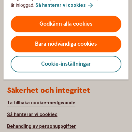
är inloggad.
Så hanterar vi
cookies
Om oss
Om Sölvesborg-Mjällby Sparbank
Godkänn alla cookies
Hållbarhet
Bara nödvändiga cookies
Samhällsengagemang
Press
Cookie-inställningar
Jobba hos oss
Säkerhet och integritet
Ta tillbaka cookie-medgivande
Så hanterar vi cookies
Behandling av personuppgifter