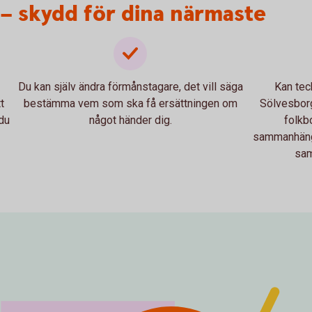
 – skydd för dina närmaste
Du kan själv ändra förmånstagare, det vill säga
Kan tec
t
bestämma vem som ska få ersättningen om
Sölvesborg
du
något händer dig.
folkb
sammanhänga
sam