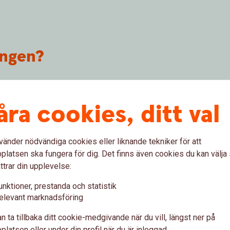
ingen?
 dina närmaste om du dör före 70 års ålder.
 hjälper familjen att klara boende och
åra cookies, ditt val
ronor upp till 5 000 000 kronor.
första hand make/maka/sambo/registrerad
er dödsbo. Du kan även välja att utse annan
vänder nödvändiga cookies eller liknande tekniker för att
latsen ska fungera för dig. Det finns även cookies du kan välj
 1:a i månaden som du fyller 70 år.
ttrar din upplevelse:
unktioner, prestanda och statistik
kringen till lån
elevant marknadsföring
n ta tillbaka ditt cookie-medgivande när du vill, längst ner på
wedbank eller sparbank. Försäkringsbeloppet
latsen eller under din profil när du är inloggad.