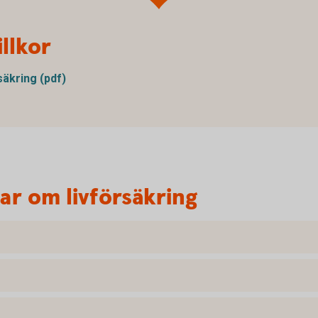
llkor
äkring (pdf)
var om livförsäkring