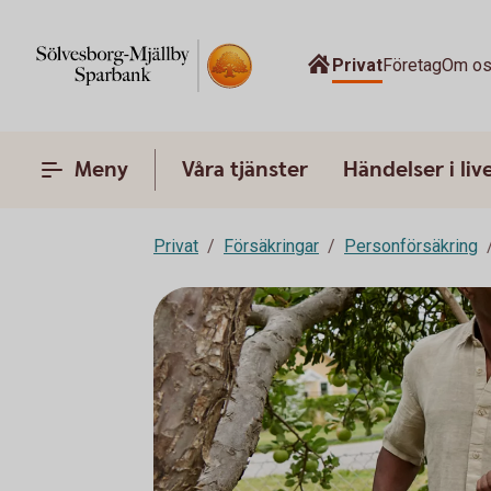
Privat
Företag
Om o
Meny
Våra tjänster
Händelser i liv
Privat
Försäkringar
Personförsäkring