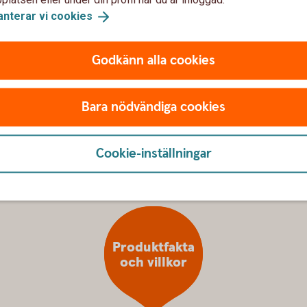
nligt avtal.
anterar vi
cookies
Godkänn alla cookies
Det kan ge dig rätt till en förskottsutbetalning
om du skulle få en sjukdom eller skada med
Bara nödvändiga cookies
 ett år. Har livförskott utbetalats och du avlider
nde 50 procent till förmånstagarna.
Cookie-inställningar
Produktfakta
och villkor