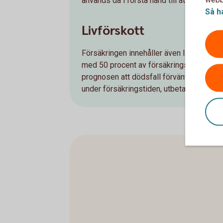
används då i första hand till att lösa lån e
Så h
Livförskott
Försäkringen innehåller även livförskott. 
med 50 procent av försäkrings­beloppet 
prognosen att dödsfall förväntas ske inom
under försäkringstiden, utbetalas restera