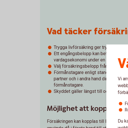
Vad täcker försäkr
Trygga livförsäkring ger trygghet för
Ett engångsbelopp kan betalas ut som
V
vardagsekonomi under en svår tid.
Välj försäkringsbelopp från 100 000 k
Förmånstagare enligt standard är i 
partner och i andra hand dina barn ell
Vi an
förmånstagare.
webbp
Skyddet gäller längst till och med den
förbä
F
Möjlighet att koppla försä
R
Du ka
Försäkringen kan kopplas till lån hos S
webbp