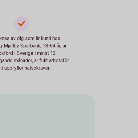
knas av dig som är kund hos
-Mjällby Sparbank, 18-64 år, är
okförd i Sverige i minst 12
nde månader, är fullt arbetsför,
t uppfyller hälsokraven.