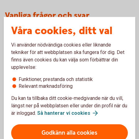
Vanliga frågor och svar
Våra cookies, ditt val
Vad kostar vårdförsäkringen?
Vi använder nödvändiga cookies eller liknande
Vem kan teckna vårdförsäkringen?
tekniker för att webbplatsen ska fungera för dig. Det
finns även cookies du kan välja som förbättrar din
Ska jag ringa er sjukvårdsrådgivning när jag blir
upplevelse:
akut sjuk eller råkar ut för en olycka?
Funktioner, prestanda och statistik
Relevant marknadsföring
Behöver jag betala vården själv och sedan
begära ersättning från försäkringen?
Du kan ta tillbaka ditt cookie-medgivande när du vill,
längst ner på webbplatsen eller under din profil när du
Har försäkringen någon självrisk?
är inloggad.
Så hanterar vi
cookies
Vad menas med vårdgaranti?
Godkänn alla cookies