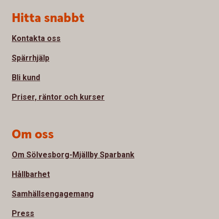
Sidfot
Hitta snabbt
Kontakta oss
Spärrhjälp
Bli kund
Priser, räntor och kurser
Om oss
Om Sölvesborg-Mjällby Sparbank
Hållbarhet
Samhällsengagemang
Press