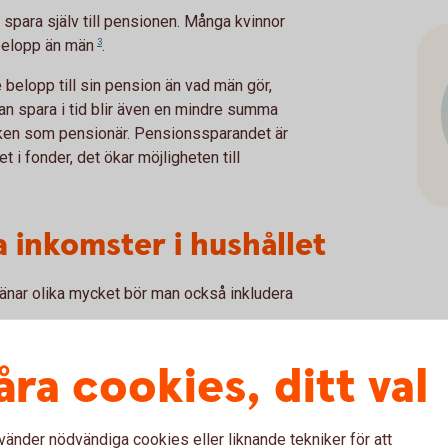
 spara själv till pensionen. Många kvinnor
 belopp än
män
3
.
e belopp till sin pension än vad män gör,
an spara i tid blir även en mindre summa
boken som pensionär. Pensionssparandet är
 i fonder, det ökar möjligheten till
 inkomster i hushållet
nar olika mycket bör man också inkludera
mer tid på hushållet och eventuella barn och
åra cookies, ditt val
arriär och tjäna pengar medan man själv stått
ka kompenseras för. Genom att till exempel
rande som enskild egendom i den andres
vänder nödvändiga cookies eller liknande tekniker för att