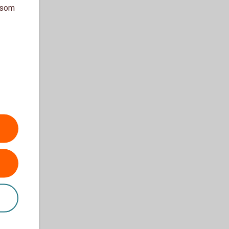
a som