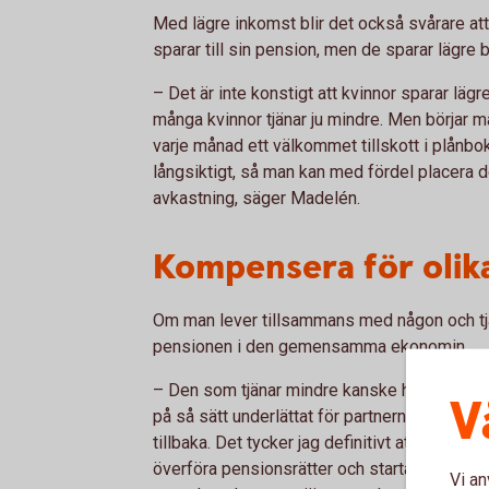
Med lägre inkomst blir det också svårare att
sparar till sin pension, men de sparar lägre
– Det är inte konstigt att kvinnor sparar lägr
många kvinnor tjänar ju mindre. Men börjar m
varje månad ett välkommet tillskott i plån
långsiktigt, så man kan med fördel placera det
avkastning, säger Madelén.
Kompensera för olika
Om man lever tillsammans med någon och tjä
pensionen i den gemensamma ekonomin.
– Den som tjänar mindre kanske har lagt ner 
V
på så sätt underlättat för partnern att göra k
tillbaka. Det tycker jag definitivt att man s
överföra pensionsrätter och starta ett spa
Vi an