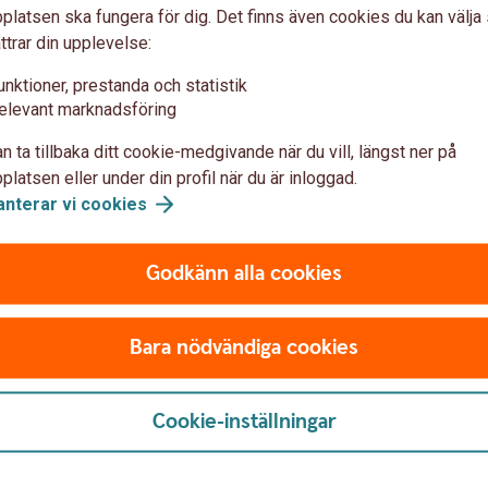
n andra, säger Madelén.
latsen ska fungera för dig. Det finns även cookies du kan välj
ttrar din upplevelse:
tter för sin premiepension under 20 års tid
er förbättras den andras pension med knappt 2
unktioner, prestanda och statistik
elevant marknadsföring
n ta tillbaka ditt cookie-medgivande när du vill, längst ner på
ppen 65-69 år uppgår kvinnors pension till
latsen eller under din profil när du är inloggad.
anterar vi
cookies
 Sifopanel på uppdrag av Swedbank.
Godkänn alla cookies
25).
Tillbaka
ias Sifopanel på uppdrag av Swedbank
Bara nödvändiga cookies
Cookie-inställningar