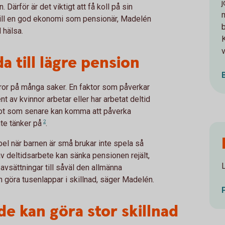
ärför är det viktigt att få koll på sin
 till en god ekonomi som pensionär, Madelén
 hälsa.
v
a till lägre pension
eror på många saker. En faktor som påverkar
 av kvinnor arbetar eller har arbetat deltid
något som senare kan komma att påverka
te tänker
på
2
.
mpel när barnen är små brukar inte spela så
av deltidsarbete kan sänka pensionen rejält,
vsättningar till såväl den allmänna
 göra tusenlappar i skillnad, säger Madelén.
de kan göra stor skillnad