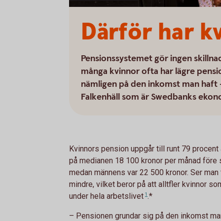
Därför har k
Pensionssystemet gör ingen skillna
många kvinnor ofta har lägre pensio
nämligen på den inkomst man haft 
Falkenhäll som är Swedbanks ekonom
Kvinnors pension uppgår till runt 79 procen
på medianen 18 100 kronor per månad före sk
medan männens var 22 500 kronor. Ser man ti
mindre, vilket beror på att alltfler kvinnor s
under hela
arbetslivet
1
.*
– Pensionen grundar sig på den inkomst man 