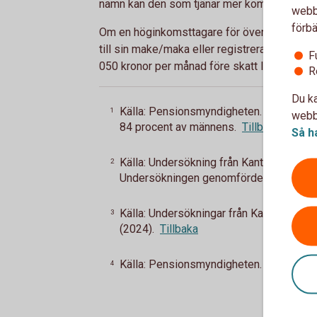
namn kan den som tjänar mer kompensera de
webbp
förbä
Om en höginkomsttagare för över pensionsrä
till sin make/maka eller registrerade partn
F
050 kronor per månad före skatt livet
ut
4
.
R
Du ka
Källa: Pensionsmyndigheten. I åldersgru
1
webbp
84 procent av männens.
Tillbaka
Så h
Källa: Undersökning från Kantar Medias
2
Undersökningen genomfördes i april (20
Källa: Undersökningar från Kantar Med
3
(2024).
Tillbaka
Källa: Pensionsmyndigheten.
Tillbaka
4