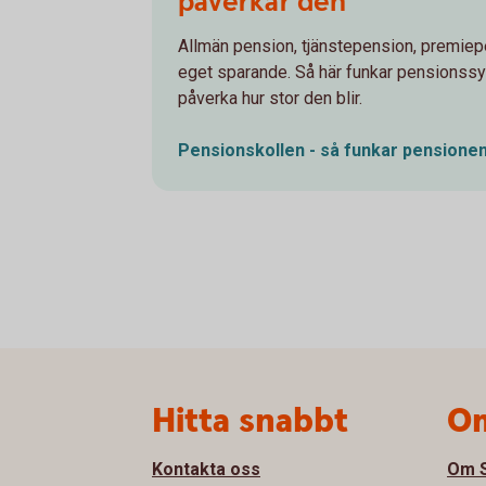
påverkar den
Allmän pension, tjänstepension, premiep
eget sparande. Så här funkar pensionss
påverka hur stor den blir.
Pensionskollen - så funkar
pensione
Sidfot
Hitta snabbt
Om
Kontakta oss
Om S