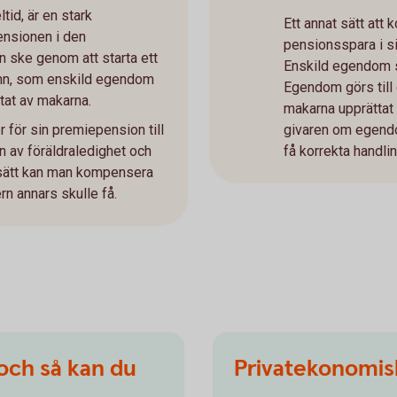
tid, är en stark
Ett annat sätt att 
ensionen i den
pensionsspara i s
ske genom att starta ett
Enskild egendom sk
mn, som enskild egendom
Egendom görs til
at av makarna.
makarna upprättat 
r för sin premiepension till
givaren om egendom
n av föräldraledighet och
få korrekta handli
 sätt kan man kompensera
rn annars skulle få.
 och så kan du
Privatekonomisk