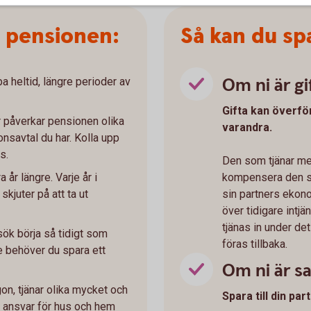
a pensionen:
Så kan du spa
Om ni är gi
ba heltid, längre perioder av
Gifta kan överfö
 påverkar pensionen olika
varandra.
nsavtal du har. Kolla upp
s.
Den som tjänar mer
 år längre. Varje år i
kompensera den so
skjuter på att ta ut
sin partners ekon
över tidigare intj
tjänas in under det
rsök börja så tidigt som
föras tillbaka.
e behöver du spara ett
Om ni är 
n, tjänar olika mycket och
Spara till din pa
 ansvar för hus och hem