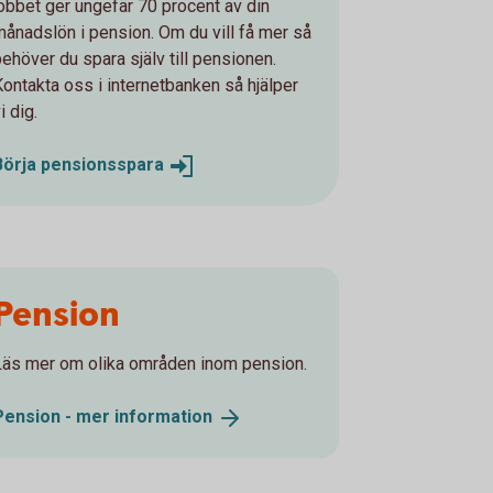
jobbet ger ungefär 70 procent av din
månadslön i pension. Om du vill få mer så
behöver du spara själv till pensionen.
Kontakta oss i internetbanken så hjälper
i dig.
Börja
pensionsspara
Pension
Läs mer om olika områden inom pension.
Pension - mer
information