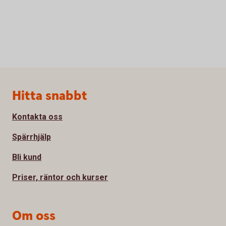
Sidfot
Hitta snabbt
Kontakta oss
Spärrhjälp
Bli kund
Priser, räntor och kurser
Om oss