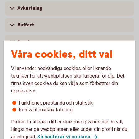
Avkastning
Buffert
Fond
Våra cookies, ditt val
Förmånstagare
Vi använder nödvändiga cookies eller liknande
Indexfond
tekniker för att webbplatsen ska fungera för dig. Det
finns även cookies du kan välja som förbättrar din
upplevelse:
Investeringssparkonto
Funktioner, prestanda och statistik
Räntebärande värdepapper
Relevant marknadsföring
Du kan ta tillbaka ditt cookie-medgivande när du vill,
Ränta-på-ränta
längst ner på webbplatsen eller under din profil när du
är inloggad.
Så hanterar vi
cookies