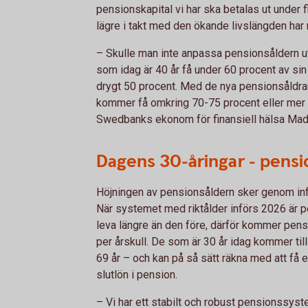
pensionskapital vi har ska betalas ut under fl
lägre i takt med den ökande livslängden har 
– Skulle man inte anpassa pensionsåldern ut
som idag är 40 år få under 60 procent av sin
drygt 50 procent. Med de nya pensionsåldrar
kommer få omkring 70-75 procent eller mer a
Swedbanks ekonom för finansiell hälsa Made
Dagens 30-åringar - pensi
Höjningen av pensionsåldern sker genom infö
När systemet med riktålder införs 2026 är pe
leva längre än den före, därför kommer pens
per årskull. De som är 30 år idag kommer til
69 år – och kan på så sätt räkna med att få
slutlön i pension.
– Vi har ett stabilt och robust pensionssyst