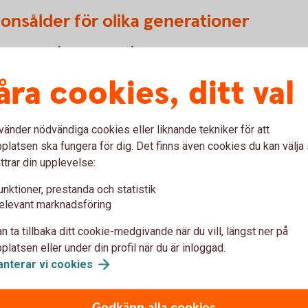
ionsålder för olika generationer
et. Pensionsåldern är nu 67 år och den
slutas av riksdagen, men nu är prognosen för
åra cookies, ditt val
vänder nödvändiga cookies eller liknande tekniker för att
latsen ska fungera för dig. Det finns även cookies du kan välj
ttrar din upplevelse:
Riktålder
unktioner, prestanda och statistik
67 år
elevant marknadsföring
68 år
n ta tillbaka ditt cookie-medgivande när du vill, längst ner på
latsen eller under din profil när du är inloggad.
69 år
anterar vi
cookies
70 år