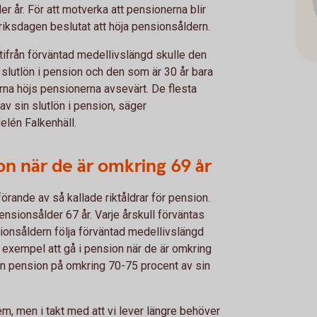
er år. För att motverka att pensionerna blir
riksdagen beslutat att höja pensionsåldern.
ifrån förväntad medellivslängd skulle den
 slutlön i pension och den som är 30 år bara
na höjs pensionerna avsevärt. De flesta
v sin slutlön i pension, säger
lén Falkenhäll.
on när de är omkring 69 år
rande av så kallade riktåldrar för pension.
nsionsålder 67 år. Varje årskull förväntas
ionsåldern följa förväntad medellivslängd
l exempel att gå i pension när de är omkring
 en pension på omkring 70-75 procent av sin
em, men i takt med att vi lever längre behöver