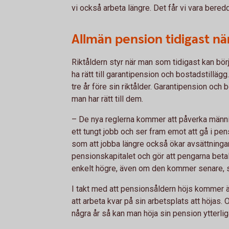
vi också arbeta längre. Det får vi vara bere
Allmän pension tidigast nä
Riktåldern styr när man som tidigast kan bör
ha rätt till garantipension och bostadstilläg
tre år före sin riktålder. Garantipension och 
man har rätt till dem.
– De nya reglerna kommer att påverka männi
ett tungt jobb och ser fram emot att gå i pe
som att jobba längre också ökar avsättningar
pensionskapitalet och gör att pengarna betala
enkelt högre, även om den kommer senare, 
I takt med att pensionsåldern höjs kommer äv
att arbeta kvar på sin arbetsplats att höjas. 
några år så kan man höja sin pension ytterli