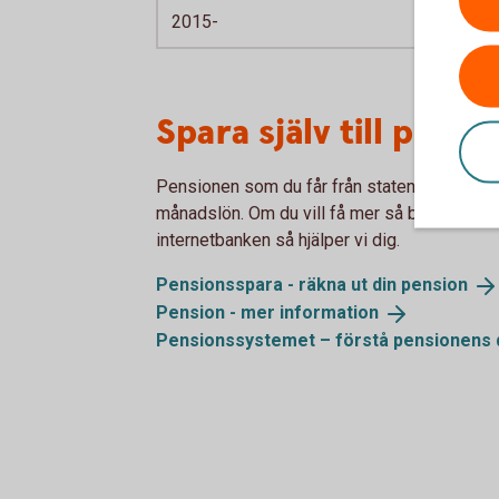
2015-
Spara själv till pens
Pensionen som du får från staten och jobbet 
månadslön. Om du vill få mer så börja även s
internetbanken så hjälper vi dig.
Pensionsspara - räkna ut din
pension
Pension - mer
information
Pensionssystemet – förstå pensionens