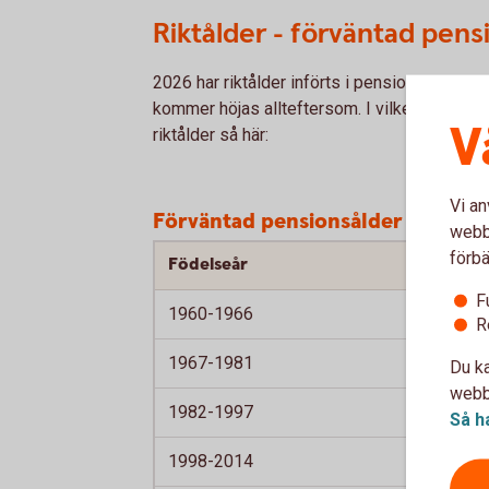
Riktålder - förväntad pens
2026 har riktålder införts i pensionssystem
kommer höjas allteftersom. I vilken takt be
V
riktålder så här:
Vi an
Förväntad pensionsålder
webbp
förbä
Födelseår
F
1960-1966
R
1967-1981
Du ka
webbp
1982-1997
Så h
1998-2014