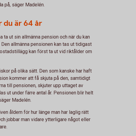
dda på, säger Madelén.
r du är 64 år
ja ta ut sin allmänna pension och när du kan
g. Den allmänna pensionen kan tas ut tidigast
bostadstillägg kan först ta ut vid riktålder om
skor på olika sätt. Den som kanske har haft
nsion kommer att få skjuta på den, samtidigt
na till pensionen, skjuter upp uttaget av
s ut under färre antal år. Pensionen blir helt
säger Madelén.
en åldern för hur länge man har laglig rätt
Och jobbar man vidare ytterligare något eller
gare.