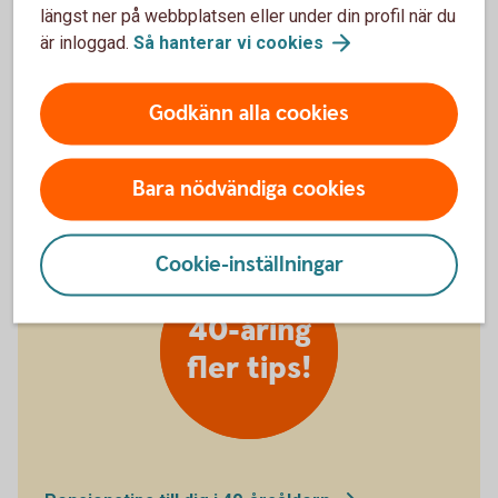
möjlighet till högre avkastning. Om du sparar i
längst ner på webbplatsen eller under din profil när du
fonder, tänk på att avgiften spelar roll i längden.
är inloggad.
Så hanterar vi
cookies
Bildar man familj och den ena jobbar deltid och
tar större ansvar under småbarnsår bör man
kompensera varandra ekonomiskt för det.
Godkänn alla cookies
Bara nödvändiga cookies
Cookie-inställningar
40-åring
fler tips!