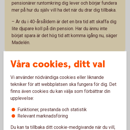
pensionärer runtomkring dig lever och börjar fundera
mer på hur du själv vill ha det när du drar dig tillbaka.
– Är du i 40-årsåldern är det en bra tid att skaffa dig
lite djupare koll på din pension. Har du ännu inte
börjat spara är det hög tid att komma igång nu, säger
Madelén.
Våra cookies, ditt val
Snabba tips
Vi använder nödvändiga cookies eller liknande
tekniker för att webbplatsen ska fungera för dig. Det
finns även cookies du kan välja som förbättrar din
Se till att få tjänstepension eller att bli
upplevelse:
kompenserad om du har ett jobb som inte ger
Funktioner, prestanda och statistik
dig tjänstepension.
Relevant marknadsföring
Det är fortfarande långt kvar till pensionen och
du kan ta risk i ditt pensionssparande och få
Du kan ta tillbaka ditt cookie-medgivande när du vill,