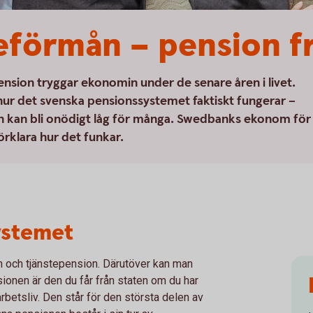
neförmån – pension f
pension tryggar ekonomin under de senare åren i livet.
hur det svenska pensionssystemet faktiskt fungerar –
ionen kan bli onödigt låg för många. Swedbanks ekonom för
förklara hur det funkar.
ystemet
 och tjänstepension. Därutöver kan man
sionen är den du får från staten om du har
arbetsliv. Den står för den största delen av