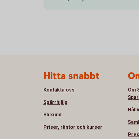
Sidfot
Hitta snabbt
Om
Kontakta oss
Om S
Spar
Spärrhjälp
Håll
Bli kund
Sam
Priser, räntor och kurser
Pre