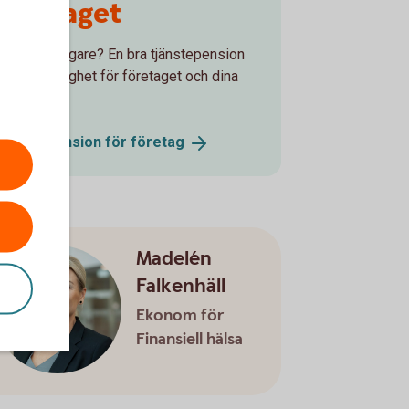
företaget
Är du företagare? En bra tjänstepension
innebär trygghet för företaget och dina
nställda.
Tjänstepension för
företag
Madelén
Falkenhäll
Ekonom för
Finansiell hälsa