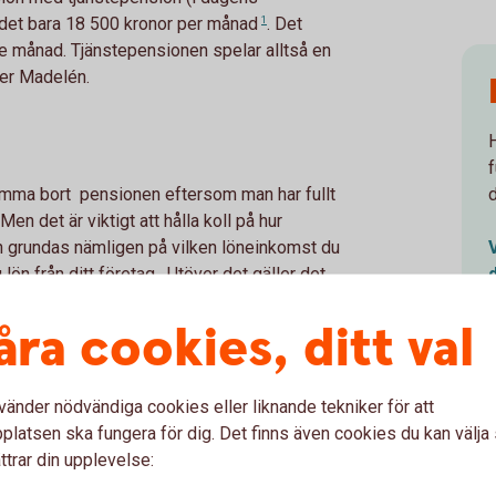
 det bara 18 500 kronor per
månad
1
. Det
je månad. Tjänstepensionen spelar alltså en
ger Madelén.
lömma bort pensionen eftersom man har fullt
en det är viktigt att hålla koll på hur
 grundas nämligen på vilken löneinkomst du
 lön från ditt företag. Utöver det gäller det
d pension.
åra cookies, ditt val
 som skulle ha satts av till tjänstepension om
nde själv. Men utöver tjänstepension kan det
 så ta höjd även för det i din avsättning till
vänder nödvändiga cookies eller liknande tekniker för att
latsen ska fungera för dig. Det finns även cookies du kan välj
ttrar din upplevelse:
 i tjänstepension som egen