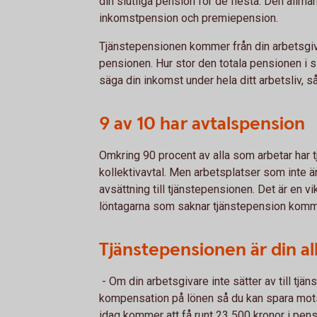
din slutliga pension för de flesta. Den allmä
inkomstpension och premiepension.
Tjänstepensionen kommer från din arbetsgiv
pensionen. Hur stor den totala pensionen i sl
säga din inkomst under hela ditt arbetsliv, så 
9 av 10 har avtalspension
Omkring 90 procent av alla som arbetar har 
kollektivavtal. Men arbetsplatser som inte är 
avsättning till tjänstepensionen. Det är en v
löntagarna som saknar tjänstepension kommer
Tjänstepensionen är din al
- Om din arbetsgivare inte sätter av till tjän
kompensation på lönen så du kan spara mots
idag kommer att få runt 23 500 kronor i pen