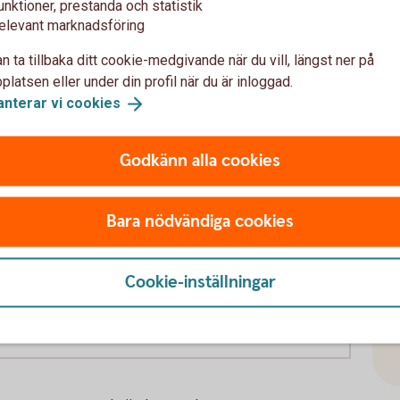
unktioner, prestanda och statistik
elevant marknadsföring
n ta tillbaka ditt cookie-medgivande när du vill, längst ner på
tning till tjänstepension skiljer sig mellan
latsen eller under din profil när du är inloggad.
ningen 4,5 procent av lön upp till drygt 52 000
a
anterar vi
cookies
t på lön däröver, i offentlig sektor är
 52 000 kronor per månad och 31,5 procent på
Godkänn alla cookies
tepension, motsvarande privat sektor
Bara nödvändiga cookies
Cookie-inställningar