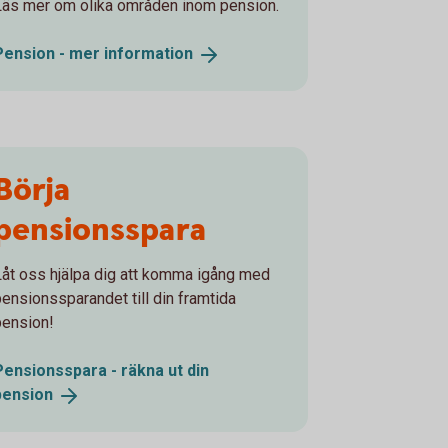
Läs mer om olika områden inom pension.
Pension - mer
information
Börja
pensionsspara
Låt oss hjälpa dig att komma igång med
pensionssparandet till din framtida
pension!
Pensionsspara - räkna ut din
pension