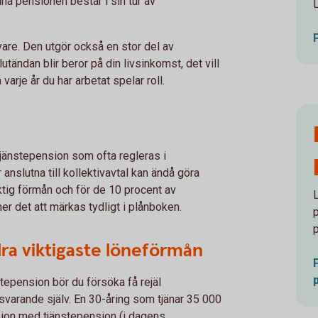
nna pensionen består i sin tur av
are. Den utgör också en stor del av
utändan blir beror på din livsinkomst, det vill
varje år du har arbetat spelar roll.
tjänstepension som ofta regleras i
anslutna till kollektivavtal kan ändå göra
iktig förmån och för de 10 procent av
 det att märkas tydligt i plånboken.
lra viktigaste löneförmån
stepension bör du försöka få rejäl
varande själv. En 30-åring som tjänar 35 000
sion med tjänstepension (i dagens