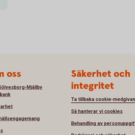
 oss
Säkerhet och
integritet
ölvesborg-Mjällby
bank
Ta tillbaka cookie-medgiva
barhet
Så hanterar vi cookies
hällsengagemang
Behandling av personuppgif
ss