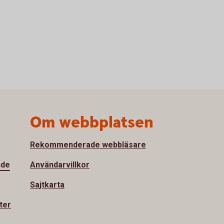
Om webbplatsen
Rekommenderade webbläsare
nde
Användarvillkor
Sajtkarta
ter