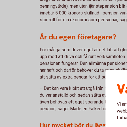
penningvärde), men utan tjänstepension blir
innebär 5 000 kronors skillnad i pension var
stor roll för din ekonomi som pensionär, sä
Är du egen företagare?
För många som driver eget är det lätt att g
upp med att driva och få runt verksamheten. M
pensionen fungerar. Den allmänna pensionen
har haft och därför behöver du ta ut en skälig
att sätta av extra pengar för att säkra en go
V
– Det kan vara klokt att utgå från hur mycket
du var anställd och sedan sätta av motsvara
även behövas ett eget sparande till pensionen,
Vi an
pension, säger Madelén Falkenhäll.
webbp
förbä
Hur mycket bör du lägga undan