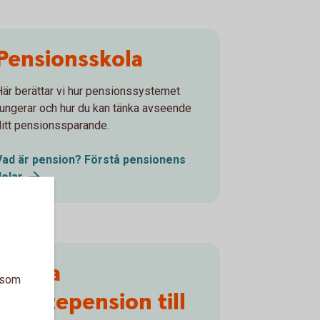
Pensionsskola
Här berättar vi hur pensionssystemet
fungerar och hur du kan tänka avseende
ditt pensionssparande.
Vad är pension? Förstå pensionens
delar
Skaffa
a som
tjänstepension till