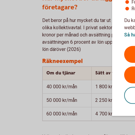
F
företagare?
R
Du ka
Det beror på hur mycket du tar ut i lön. Avsät
webbp
olika kollektivavtal. I privat sektor är avsätt
Så h
kronor per månad och avsättning på 30 procen
avsättningen 6 procent av lön upp till drygt
lön däröver (2026)
Räkneexempel
Om du tjänar
Sätt av till tjäns
40 000 kr/mån
1 800 kr/mån
50 000 kr/mån
2 250 kr/mån
60 000 kr/mån
4 700 kr/mån