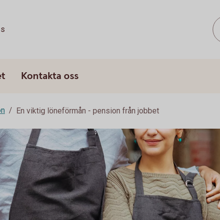
ss
et
Kontakta oss
on
En viktig löneförmån - pension från jobbet