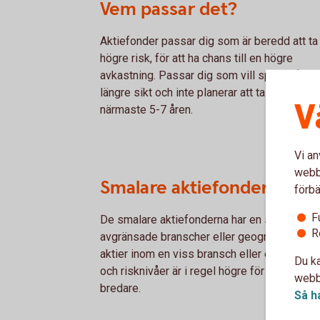
Vem passar det?
Aktiefonder passar dig som är beredd att ta 
högre risk, för att ha chans till en högre
avkastning. Passar dig som vill spara på lite
längre sikt och inte planerar att ta ut pengar
V
närmaste 5-7 åren.
Vi an
webbp
Smalare aktiefonder
förbä
F
De smalare aktiefonderna har en smal placer
R
avgränsade branscher eller geografiska omr
aktier inom en viss bransch eller ett visst g
Du ka
och risknivåer är i regel högre för de smalar
webbp
bredare.
Så h