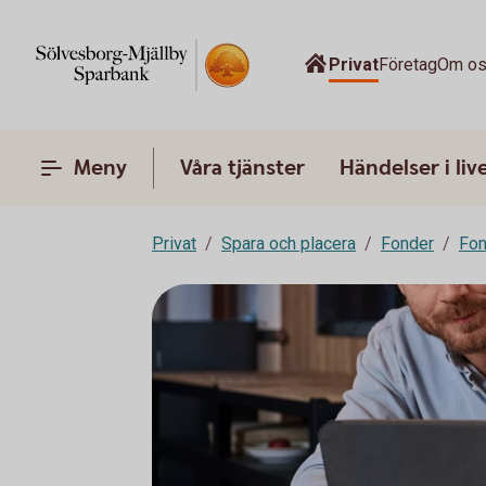
Privat
Företag
Om o
Meny
Våra tjänster
Händelser i liv
Privat
Spara och placera
Fonder
Fon