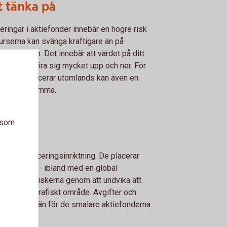
t tänka på
eringar i aktiefonder innebär en högre risk
urserna kan svänga kraftigare än på
emarknaden. Det innebär att värdet på ditt
ande kan röra sig mycket upp och ner. För
er som placerar utomlands kan även en
tarisk tillkomma.
a som
er
n bred placeringsinriktning. De placerar
 marknader - ibland med en global
 att sprida riskerna genom att undvika att
 eller geografiskt område. Avgifter och
a och lägre än för de smalare aktiefonderna.