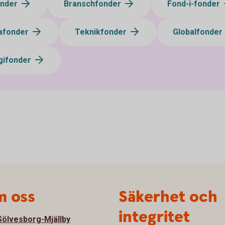
onder
Branschfonder
Fond-i-fonder
afonder
Teknikfonder
Globalfonder
gifonder
 oss
Säkerhet och
integritet
ölvesborg-Mjällby