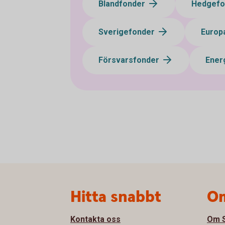
Blandfonder
Hedgef
Sverigefonder
Europ
Försvarsfonder
Ener
Sidfot
Hitta snabbt
Om
Kontakta oss
Om S