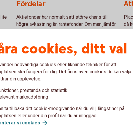
Fördelar
At
lite
Aktiefonder har normalt sett större chans till
Plac
högre avkastning än räntefonder. Om man jämför
då k
med enskilda aktieplaceringar så är även risken
ränt
na de
mindre och det blir enklare för dig, då förvaltarna
spar
åra cookies, ditt val
håller koll på företagen som ingår i fonden och
fond
marknaden.
valu
vänder nödvändiga cookies eller liknande tekniker för att
latsen ska fungera för dig. Det finns även cookies du kan välj
Bredare aktiefond
ttrar din upplevelse:
unktioner, prestanda och statistik
ingsinriktning inom skarpt
De bredare aktiefonderna har e
elevant marknadsföring
åden. De köper alltså enbart
inom flera olika branscher och
eografiskt område. Avgifter
investeringsstrategi. Syftet är
n ta tillbaka ditt cookie-medgivande när du vill, längst ner på
e aktiefonderna, än för de
vara beroende av viss bransch
latsen eller under din profil när du är inloggad.
risknivåer är i regel medelhög
anterar vi
cookies