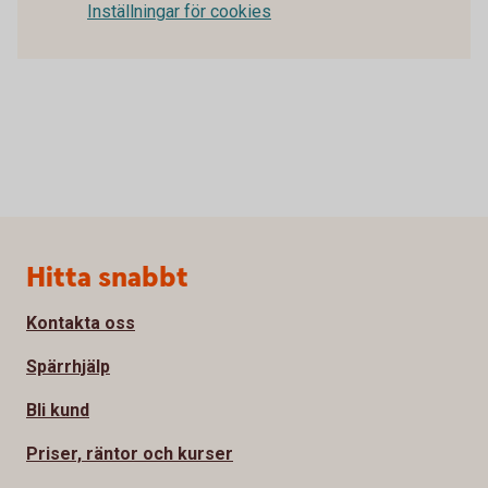
Inställningar för cookies
Sidfot
Hitta snabbt
Kontakta oss
Spärrhjälp
Bli kund
Priser, räntor och kurser