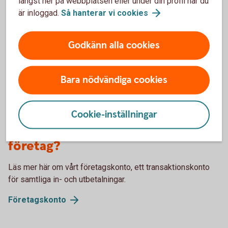
längst ner på webbplatsen eller under din profil när du
avvakta med att öppna ett Skogskonto.
är inloggad.
Så hanterar vi
cookies
Skogslikvidkonto eller skogskonto? Vi förklarar
skillnaden
Godkänn alla cookies
Bara nödvändiga cookies
Söker du istället ett
Cookie-inställningar
transaktionskonto för ditt
företag?
Läs mer här om vårt företagskonto, ett transaktionskonto
för samtliga in- och utbetalningar.
Företagskonto