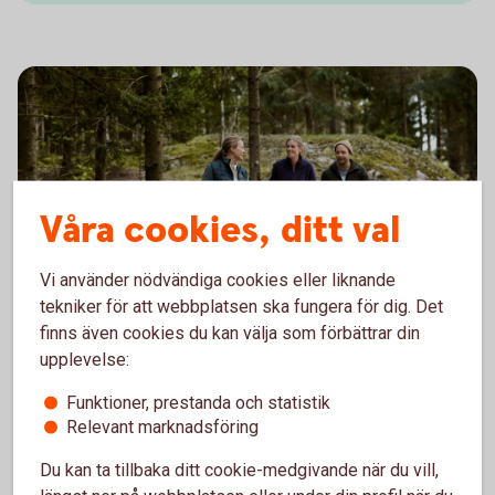
Våra cookies, ditt val
Vi använder nödvändiga cookies eller liknande
tekniker för att webbplatsen ska fungera för dig. Det
Skillnaderna mellan
finns även cookies du kan välja som förbättrar din
upplevelse:
Skogslikvidkonto och
Skogskonto
Funktioner, prestanda och statistik
Relevant marknadsföring
Andreas Jansson, skogsspecialist förklarar när du
Du kan ta tillbaka ditt cookie-medgivande när du vill,
ska öppna ett Skogslikvidkonto och varför du ska