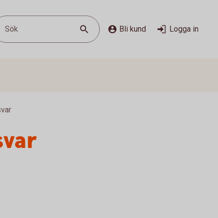
Sök
Bli kund
Logga in
svar
svar