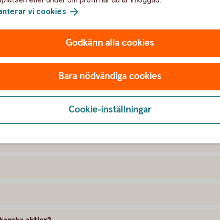
anterar vi cookies
Godkänn alla cookies
nska värdepapper
Bara nödvändiga cookies
ndla med?
Cookie-inställningar
ka aktier online?