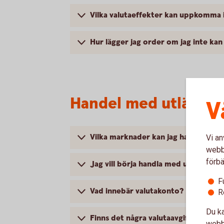
Vilka valutaeffekter kan uppkomma 
Hur lägger jag order om jag inte ka
Handel med utländs
V
Vilka marknader kan jag handla på?
Vi an
webbp
förbä
Jag vill börja handla med utländska a
F
Vad innebär valutakonto?
R
Du ka
Finns det några valutaavgifter?
webbp