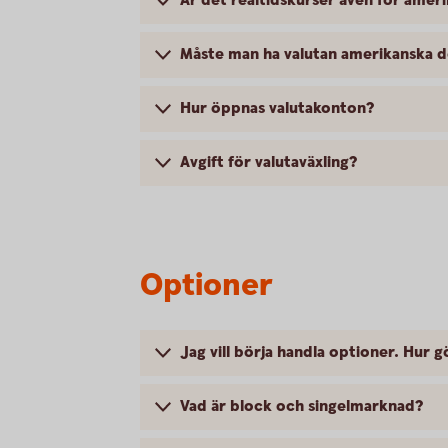
Är det realtidskurser även för ameri
Måste man ha valutan amerikanska do
Hur öppnas valutakonton?
Avgift för valutaväxling?
Optioner
Jag vill börja handla optioner. Hur g
Vad är block och singelmarknad?