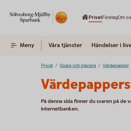
Privat
Företag
Om o
Meny
Våra tjänster
Händelser i liv
Privat
Spara och placera
Värdepapper
Värdepapperst
På denna sida finner du svaren på de 
internetbanken.