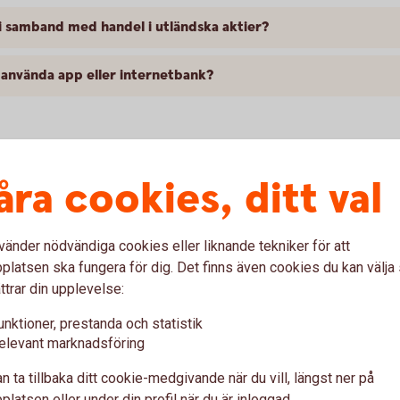
i samband med handel i utländska aktier?
n använda app eller internetbank?
ka värdepapper
åra cookies, ditt val
vänder nödvändiga cookies eller liknande tekniker för att
latsen ska fungera för dig. Det finns även cookies du kan välj
ttrar din upplevelse:
ktier. Hur gör jag?
unktioner, prestanda och statistik
elevant marknadsföring
n ta tillbaka ditt cookie-medgivande när du vill, längst ner på
latsen eller under din profil när du är inloggad.