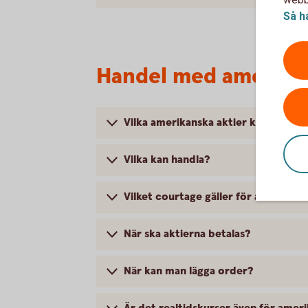
Så h
Handel med amerika
Vilka amerikanska aktier kan jag ha
Vilka kan handla?
Vilket courtage gäller för amerikans
När ska aktierna betalas?
När kan man lägga order?