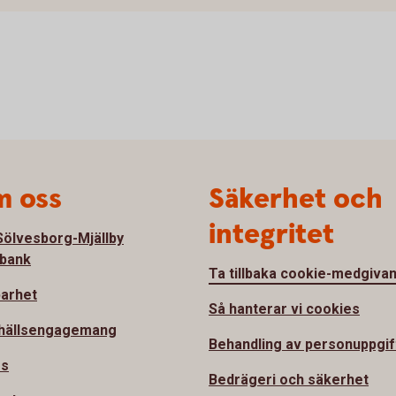
 oss
Säkerhet och
integritet
ölvesborg-Mjällby
bank
Ta tillbaka cookie-medgiva
barhet
Så hanterar vi cookies
hällsengagemang
Behandling av personuppgif
ss
Bedrägeri och säkerhet