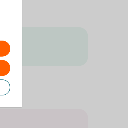
s
t-team