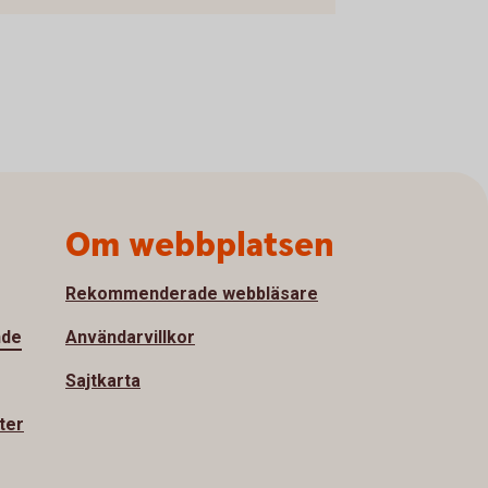
Om webbplatsen
Rekommenderade webbläsare
nde
Användarvillkor
Sajtkarta
ter