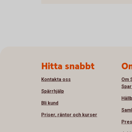
Sidfot
Hitta snabbt
Om
Kontakta oss
Om S
Spar
Spärrhjälp
Håll
Bli kund
Sam
Priser, räntor och kurser
Pre