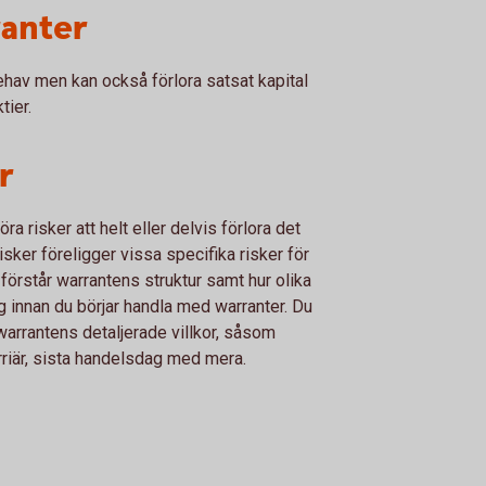
ranter
nehav men kan också förlora satsat kapital
tier.
r
 risker att helt eller delvis förlora det
isker föreligger vissa specifika risker för
u förstår warrantens struktur samt hur olika
g innan du börjar handla med warranter. Du
 warrantens detaljerade villkor, såsom
arriär, sista handelsdag med mera.