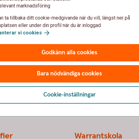
exempelvis 0,1. Det innebär att en warrant
elevant marknadsföring
nter per aktie.
n ta tillbaka ditt cookie-medgivande när du vill, längst ner på
latsen eller under din profil när du är inloggad.
anterar vi cookies
Kontakta os
Godkänn alla cookies
r
Mejla till vårt Warran
Bara nödvändiga cookies
Cookie-inställningar
fier
Warrantskola