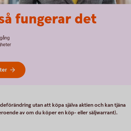
så fungerar det
dgång
gheter
ter
rdeförändring utan att köpa själva aktien och kan tjäna
roende av om du köper en köp- eller säljwarrant).