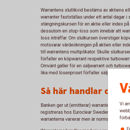
Warrantens slutlikvid bestäms av aktiens ell
warranter fastställas under ett antal dagar i 
stängningskursen för en aktie eller index på
dessutom en stop-loss som innebär att warran
loss inträffar. Om slutkursen överstiger kö
motsvarar värdeökningen på aktien eller ind
till warrantens multiplikator. Skulle slutkurs
förfaller en köpwarrant respektive turbowarra
Omvänt gäller för en säljwarrant och turbowar
lika med lösenpriset förfaller säljwarranten 
V
Så här handlar du W
Vi an
Banken ger ut (emitterar) warranter på utvald
webbp
registreras hos Euroclear Sweden och note
förbä
warranterna varierar men är normalt upp till 2
F