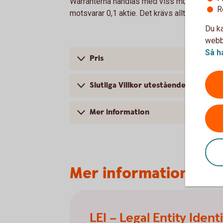
Warranterna handlas med viss multiplikator, 
R
motsvarar 0,1 aktie. Det krävs alltså 10 warra
Du ka
webbp
Så h
Pris
Slutliga Villkor utestående warrante
Mer information
Mer information
LEI – Legal Entity Identi