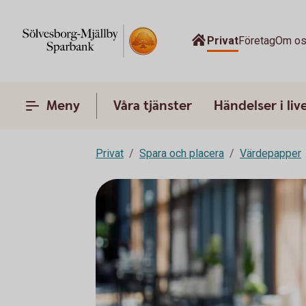
Privat
Företag
Om o
Meny
Våra tjänster
Händelser i liv
Privat
Spara och placera
Värdepapper