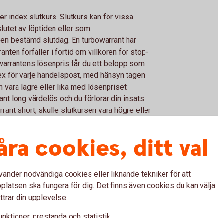
er index slutkurs. Slutkurs kan för vissa
slutet av löptiden eller som
 en bestämd slutdag. En turbowarrant har
ten förfaller i förtid om villkoren för stop-
pwarrantens lösenpris får du ett belopp som
ex för varje handelspost, med hänsyn tagen
en vara lägre eller lika med lösenpriset
nt long värdelös och du förlorar din insats.
rant short; skulle slutkursen vara högre eller
respektive turbowarrant short utan värde.
åra cookies, ditt val
arranter
vänder nödvändiga cookies eller liknande tekniker för att
a aktier eller aktieindex. Warranterna
latsen ska fungera för dig. Det finns även cookies du kan välj
ras på Stockholmsbörsen. Löptiden för
ttrar din upplevelse:
 år räknat från första försäljningsdagen.
unktioner, prestanda och statistik