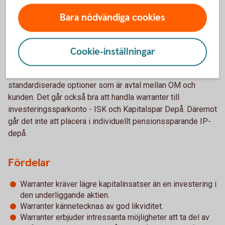
warranter är registrerade på Euroclear Sweden (före detta
Bara nödvändiga cookies
VPC), vilket innebär att det inte utfärdas några fysiska
värdepapper.
Det enda som behövs är en värdepapperstjänst eller en
Cookie-inställningar
värdepappersdepå hos en bank för att kunna handla
warranter. Detta skall ses i motsats till t ex OM's
standardiserade optioner som är avtal mellan OM och
kunden. Det går också bra att handla warranter till
investeringssparkonto - ISK och Kapitalspar Depå. Däremot
går det inte att placera i individuellt pensionssparande IP-
depå.
Fördelar
Warranter kräver lägre kapitalinsatser än en investering i
den underliggande aktien.
Warranter kännetecknas av god likviditet.
Warranter erbjuder intressanta möjligheter att ta del av