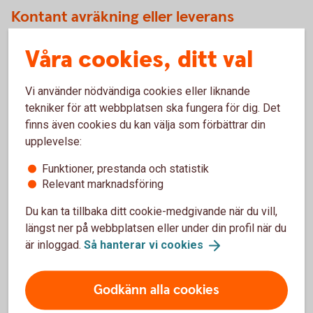
Kontant avräkning eller leverans
Det finns två olika avräkningsvarianter av warranter, kontant
Våra cookies, ditt val
avräkning och leverans. Vid kontant slutavräkning erhåller
innehavaren, med hänsyn tagen till multiplikatorn vid en ITM
Vi använder nödvändiga cookies eller liknande
Warrant. Skillnaden mellan lösenpriset och slutkursen
tekniker för att webbplatsen ska fungera för dig. Det
(realvärdet) kontant till sin värdepapperstjänst eller depå.
finns även cookies du kan välja som förbättrar din
Vid fysisk leverans erhåller innehavaren det underliggande.
upplevelse:
Warranter emitterade av Sölvesborg-Mjällby Sparbank har
kontant slutavräkning.
Funktioner, prestanda och statistik
Relevant marknadsföring
Avtal eller värdepapper
Du kan ta tillbaka ditt cookie-medgivande när du vill,
längst ner på webbplatsen eller under din profil när du
Warranter är värdepapper. Varje warrant beskrivs och
är inloggad.
Så hanterar vi
cookies
definieras av slutliga villkor, som finns tillgängligt på
warrant-hemsidan under Analysverktyget. Slutliga villkor
utgörs av ett grundprospekt som finns publicerat på
Godkänn alla cookies
www.swedbank.se. Sölvesborg-Mjällby Sparbanks