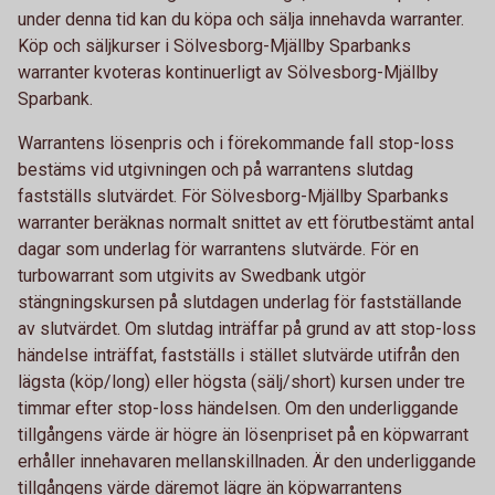
under denna tid kan du köpa och sälja innehavda warranter.
Köp och säljkurser i Sölvesborg-Mjällby Sparbanks
warranter kvoteras kontinuerligt av Sölvesborg-Mjällby
Sparbank.
Warrantens lösenpris och i förekommande fall stop-loss
bestäms vid utgivningen och på warrantens slutdag
fastställs slutvärdet. För Sölvesborg-Mjällby Sparbanks
warranter beräknas normalt snittet av ett förutbestämt antal
dagar som underlag för warrantens slutvärde. För en
turbowarrant som utgivits av Swedbank utgör
stängningskursen på slutdagen underlag för fastställande
av slutvärdet. Om slutdag inträffar på grund av att stop-loss
händelse inträffat, fastställs i stället slutvärde utifrån den
lägsta (köp/long) eller högsta (sälj/short) kursen under tre
timmar efter stop-loss händelsen. Om den underliggande
tillgångens värde är högre än lösenpriset på en köpwarrant
erhåller innehavaren mellanskillnaden. Är den underliggande
tillgångens värde däremot lägre än köpwarrantens