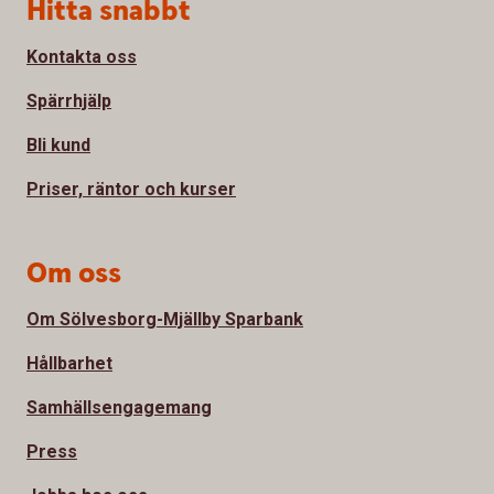
Sidfot
Hitta snabbt
Kontakta oss
Spärrhjälp
Bli kund
Priser, räntor och kurser
Om oss
Om Sölvesborg-Mjällby Sparbank
Hållbarhet
Samhällsengagemang
Press