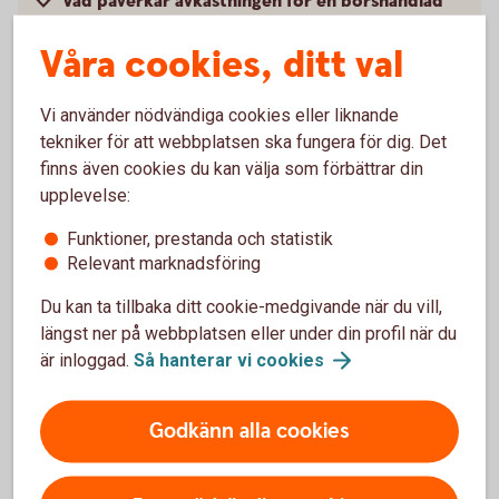
Vad påverkar avkastningen för en börshandlad
fond?
Våra cookies, ditt val
Hur handlar jag med placeringar som inte finns i
bankens erbjudande?
Vi använder nödvändiga cookies eller liknande
tekniker för att webbplatsen ska fungera för dig. Det
finns även cookies du kan välja som förbättrar din
Går det att sälja om jag har placeringar från
andra leverantörer som inte finns med i bankens
upplevelse:
erbjudande?
Funktioner, prestanda och statistik
Relevant marknadsföring
Du kan ta tillbaka ditt cookie-medgivande när du vill,
längst ner på webbplatsen eller under din profil när du
Kurser och
är inloggad.
Så hanterar vi
cookies
marknadsinformation
Godkänn alla cookies
Den svenska marknaden.
Logga in för att se
börskurser