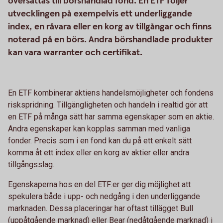
översättas till börshandlad fond. En ETF följer
utvecklingen på exempelvis ett underliggande
index, en råvara eller en korg av tillgångar och finns
noterad på en börs. Andra börshandlade produkter
kan vara warranter och certifikat.
En ETF kombinerar aktiens handelsmöjligheter och fondens
riskspridning. Tillgängligheten och handeln i realtid gör att
en ETF på många sätt har samma egenskaper som en aktie.
Andra egenskaper kan kopplas samman med vanliga
fonder. Precis som i en fond kan du på ett enkelt sätt
komma åt ett index eller en korg av aktier eller andra
tillgångsslag.
Egenskaperna hos en del ETF:er ger dig möjlighet att
spekulera både i upp- och nedgång i den underliggande
marknaden. Dessa placeringar har oftast tillägget Bull
(uppåtgående marknad) eller Bear (nedåtgående marknad) i