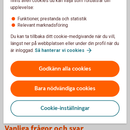
finns även cookies du kan välja som förbättrar din
Handlar ert företag med värdepapper eller andra
upplevelse:
finansiella instrument?
Funktioner, prestanda och statistik
Relevant marknadsföring
Registrera
LEI
Du kan ta tillbaka ditt cookie-medgivande när du vill,
längst ner på webbplatsen eller under din profil när du
är inloggad.
Så hanterar vi
cookies
Optionsskola
Godkänn alla cookies
Lär dig mer om värdepapper.
Bara nödvändiga cookies
Optionsskola
Cookie-inställningar
Vanliga frågor och svar