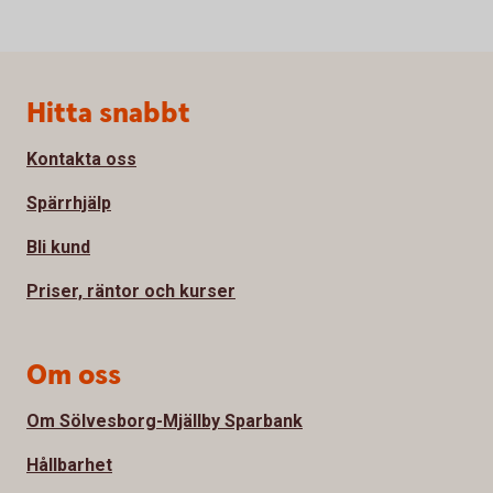
Sidfot
Hitta snabbt
Kontakta oss
Spärrhjälp
Bli kund
Priser, räntor och kurser
Om oss
Om Sölvesborg-Mjällby Sparbank
Hållbarhet