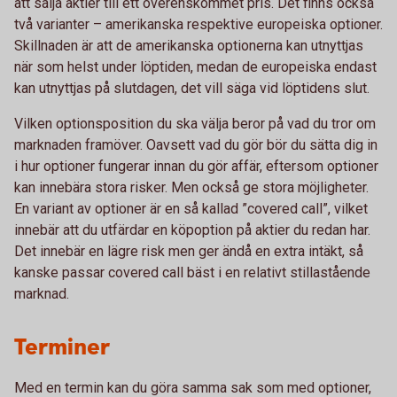
att sälja aktier till ett överenskommet pris. Det finns också
två varianter – amerikanska respektive europeiska optioner.
Skillnaden är att de amerikanska optionerna kan utnyttjas
när som helst under löptiden, medan de europeiska endast
kan utnyttjas på slutdagen, det vill säga vid löptidens slut.
Vilken optionsposition du ska välja beror på vad du tror om
marknaden framöver. Oavsett vad du gör bör du sätta dig in
i hur optioner fungerar innan du gör affär, eftersom optioner
kan innebära stora risker. Men också ge stora möjligheter.
En variant av optioner är en så kallad ”covered call”, vilket
innebär att du utfärdar en köpoption på aktier du redan har.
Det innebär en lägre risk men ger ändå en extra intäkt, så
kanske passar covered call bäst i en relativt stillastående
marknad.
Terminer
Med en termin kan du göra samma sak som med optioner,